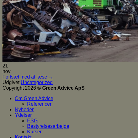
21
nov
Fortsæt med at læse
→
Udgivet
Uncategorized
Copyright 2026 ©
Green Advice ApS
Om Green Advice
Referencer
Nyheder
Ydelser
ESG
Bestyrelsesarbejde
Kurser
Kontakt