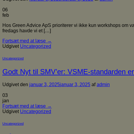
06
feb
Hos Green Advice ApS prioriterer vi ikke kun workshops om v
fredags havde vi et […]
Fortsæt med at læse
→
Udgivet
Uncategorized
Uncategorized
Godt Nyt til SMV’er: VSME-standarden er
Udgivet den
januar 3, 2025
januar 3, 2025
af
admin
03
jan
Fortsæt med at læse
→
Udgivet
Uncategorized
Uncategorized