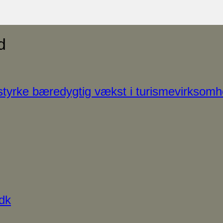
d
tyrke bæredygtig vækst i turismevirksom
dk