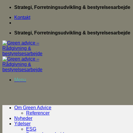
Fortsæt
Strategi, Forretningsudvikling & bestyrelsesarbejde
til
Kontakt
indhold
Strategi, Forretningsudvikling & bestyrelsesarbejde
Menu
Om Green Advice
Referencer
Nyheder
Ydelser
ESG