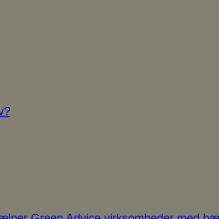
v?
jælper Green Advice virksomheder med bæ