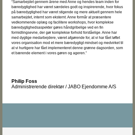
“Samarbejdet gennem årene med Anne og hendes team inden for
bæredygtighed har været særdeles godt og inspirerende, hvor fokus
på bæredygtighed har været stigende og mere aktuelt gennem hele
samarbejdet, internt som eksternt. Anne formår at præsentere
vedkommende oplæg og facilitere workshops, hvor komplekse
bæredygtighedsaspekter gøres håndgribelige ved en fin
formidlingsevne, der gør komplekse forhold forståelige. Anne har
med dygtige medarbejdere, været afgørende for, at vi har fået løftet
vores organisation mod et mere bæredygtigt mindset og medvirket til
at vi hurtigere har fået implementeret denne grønne dagsorden, som
et bærende element i vores gøren og ageren.”
Philip Foss
Administrerende direktør / JABO Ejendomme A/S