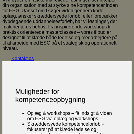
din organisation med at styrke sine kompetencer inden
for ESG. Uanset om I søger viden gennem korte
oplæg, ønsker skræddersyede forløb, eller foretrækker
dybdegående uddannelsesforløb, har vi løsninger, der
matcher jeres behov. Fra inspirerende workshops til
praktisk orienterede masterclasses – vores tilbud er
designet til at klæde både ledelse og medarbejdere på
til at arbejde med ESG på et strategisk og operationelt
niveau.
Kontakt os
Muligheder for
kompetenceopbygning
Oplæg & workshops – få indsigt & viden
om ESG via oplæg og workshops
Skræddersyede kompetenceforløb –
fokuserer på at klæde ledelse og