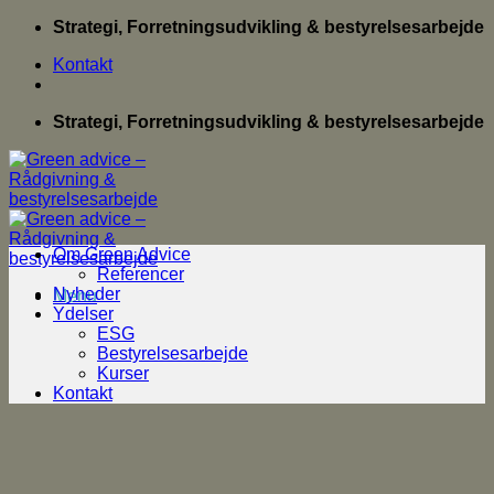
Fortsæt
Strategi, Forretningsudvikling & bestyrelsesarbejde
til
Kontakt
indhold
Strategi, Forretningsudvikling & bestyrelsesarbejde
Om Green Advice
Referencer
Nyheder
Menu
Ydelser
ESG
Bestyrelsesarbejde
Kurser
Kontakt