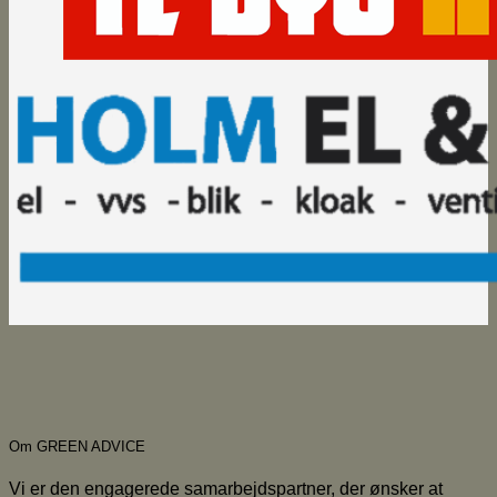
Om GREEN ADVICE
Vi er den engagerede samarbejdspartner, der ønsker at